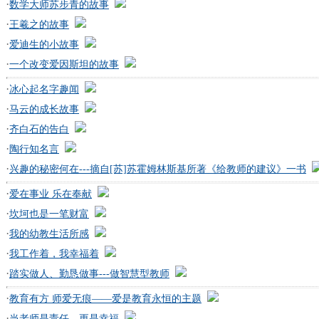
·
数学大师苏步青的故事
·
王羲之的故事
·
爱迪生的小故事
·
一个改变爱因斯坦的故事
·
冰心起名字趣闻
·
马云的成长故事
·
齐白石的告白
·
陶行知名言
·
兴趣的秘密何在---摘自[苏]苏霍姆林斯基所著《给教师的建议》一书
·
爱在事业 乐在奉献
·
坎坷也是一笔财富
·
我的幼教生活所感
·
我工作着，我幸福着
·
踏实做人、勤恳做事---做智慧型教师
·
教育有方 师爱无痕——爱是教育永恒的主题
·
当老师是责任，更是幸福