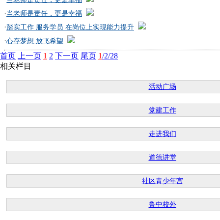
·
当老师是责任，更是幸福
·
踏实工作 服务学员 在岗位上实现能力提升
·
心存梦想 放飞希望
首页
上一页
1
2
下一页
尾页
1
/2/28
相关栏目
活动广场
党建工作
走进我们
道德讲堂
社区青少年宫
鲁中校外