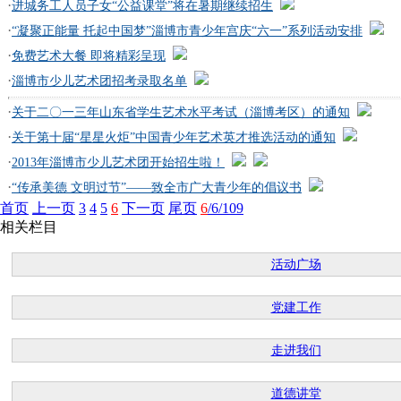
·
进城务工人员子女“公益课堂”将在暑期继续招生
·
“凝聚正能量 托起中国梦”淄博市青少年宫庆“六一”系列活动安排
·
免费艺术大餐 即将精彩呈现
·
淄博市少儿艺术团招考录取名单
·
关于二〇一三年山东省学生艺术水平考试（淄博考区）的通知
·
关于第十届“星星火炬”中国青少年艺术英才推选活动的通知
·
2013年淄博市少儿艺术团开始招生啦！
·
“传承美德 文明过节”——致全市广大青少年的倡议书
首页
上一页
3
4
5
6
下一页
尾页
6
/6/109
相关栏目
活动广场
党建工作
走进我们
道德讲堂